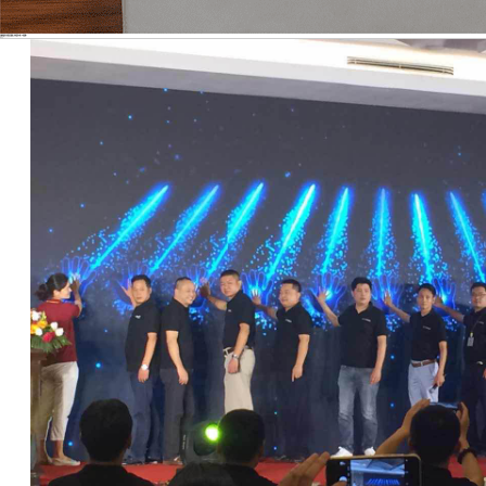
尚客优更名为尚美生活集团，同时发布公寓、公园品牌
发布时间：
2016-08-13 12:02:46
浏览量：
62044