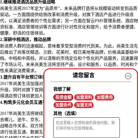
1.
继续推进酒店品质升级战略
尚美生活将
2017
年定为“品质年”，未来品牌打造将从规模驱动转变到品质
驱动。一方面围绕供给侧改革和消费升级，对旗下酒店产品进行升级迭
代，以满足消费者的个性化需求；另一方面在智云
PMS
管理系统、酒店物
资标准、酒店管理培训等方面进行针对性优化和提升，给予消费者便捷、
健康、舒适的住宿体验。
2.
深耕中档酒店，推动品牌
新消费人群的迅速崛起，意味着享受型消费时代到来。为此，尚美生活先
后推出了尚客优精选、兰欧、花美时、假日美地等品牌，价格涵盖基础中
档、中档和中高档，并以清晰的市场定位和个性化的产品服务，迅速赢得
了市场认可。未来尚美生活将坚持产品、设计和服务，以品质、时尚和个
性来满足消费需求。
请您留言
3.
提升自有平台预订体验
2017
年尚美生活加强对自有酒店预订平台、智云
PMS
酒店管理系统的优化
我想了解
升级，同时对旗下官网进行了全新改版，优化了浏览体验和预订接口，使
得酒店预订体验更加人性化、智能化。
投资金额
加盟资料
加盟费用
4.
构筑多元化会员互通平台
加盟条件
加盟支持
2017
年尚美生活将继续巩固和扩大对外合作渠道，国内美团点评、飞猪、
其他（选填）
去哪儿、途牛、京东、同程等国内
OTA
和电子商务平台均与尚美生活建立
战略合作关系，双方将在会员互通、会员特惠、“住宿
+
消费场景”等方面
进行信息互通、数据互享、活动互惠等合作；同时和
Booking
、
HRS
等国