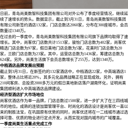
尚美生活一季度经营情况公布 中档酒店布局成亮点
发布时间：
2017-04-26 10:22:50
浏览量：
73195
日前，青岛尚美数智科技集团有限公司对外公布了季度经营情况，继续延
续了速增长的势头。数据显示，截止到
3
月
31
日，青岛尚美数智科技集团
有限公司新签约酒店
132
家，门店总数达
2060
家，分布在
300
座城市，会员
数量过
1340
万。
在过去的一季度中，青岛尚美数智科技集团有限公司旗下品牌均取得了速
增长。其中，尚客优门店数共计
1513
家，骏怡门店总数为
402
家，尚客优
精选门店总数为
97
家，假日美地门店总数为
5
家，花美时门店总数为
20
家，兰欧门店总数为
23
家。其中，运营店总数为
1436
家，筹建店总数为
624
家。另外，尚美生活旗下会员总数增长了
255
万，达到
1340
万。
中档酒店品牌发展出预期
截止到
3
月
31
日，在新签约的
132
家酒店中，中档酒店
22
家，中高端酒店
1
家，整体占比将近
20%
，其多元化品牌战略正在显现成效。另外，拥有
210
间客房、总投资
2000
多万元的假日美地新店落户湖南怀化，证明尚美
集团顺利进入中高端酒店品牌建设。
经济型酒店扩大市场地位
尚客优酒店作为单一品牌，门店总数过
1500
家，进一步扩大了在三四线城
市的地位。成熟的连锁加盟管理平台、时尚化的酒店设计是尚客优一直以
来的制胜法宝，在巩固原有优势的同时，尚客优还将在一二线城市通过选
择可靠、优质的物业进行定点开发，从而实现对国内城市的广域覆盖。
一季度尚美生活重点完成工作