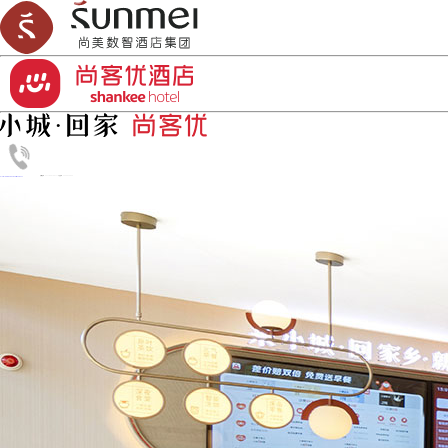
加盟热线：0532-86818833
丨
订房热线：4006-456-999
首页
品牌介绍
新闻资讯
如何开酒店
加盟合作
酒店设计