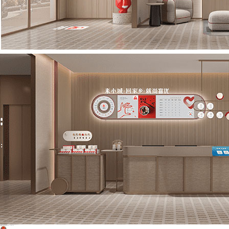
公司名称 : 青岛尚美数智酒店集团
公司地址 : 山东省青岛市黄岛区胶州湾东路1号尚美数智产业园
服务热线 : 0532-86899922