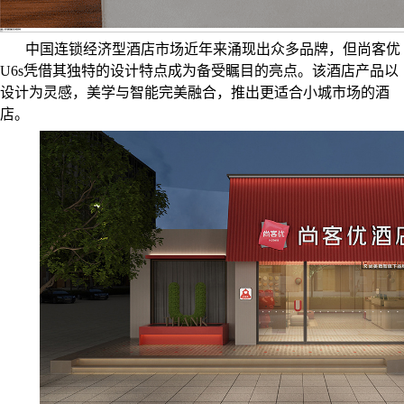
尚客优U6s美学与智能完美融合 打造小城酒店新标杆
发布时间：
2023-10-30 09:25:33
浏览量：
13779
中国连锁经济型酒店市场近年来涌现出众多品牌，但尚客优
U6s凭借其独特的设计特点成为备受瞩目的亮点。该酒店产品以
设计为灵感，美学与智能完美融合，推出更适合小城市场的酒
店。