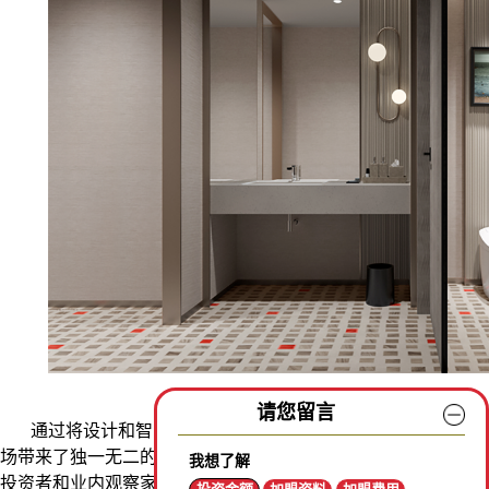
请您留言
通过将设计和智能科技有机结合，尚客优U6s为小城酒店市
场带来了独一无二的竞争优势。这种新颖的产品模式已经引起了
我想了解
投资者和业内观察家的广泛关注，为尚客优U6s在中国连锁经济