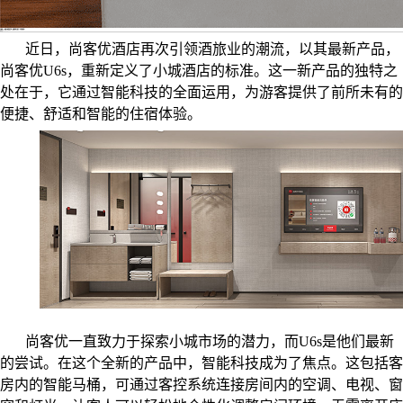
尚客优U6s焕新小城酒店市场，智能科技引领下一代酒旅潮流
发布时间：
2023-10-27 11:48:22
浏览量：
24418
近日，尚客优酒店再次引领酒旅业的潮流，以其最新产品，
尚客优U6s，重新定义了小城酒店的标准。这一新产品的独特之
处在于，它通过智能科技的全面运用，为游客提供了前所未有的
便捷、舒适和智能的住宿体验。
尚客优一直致力于探索小城市场的潜力，而U6s是他们最新
的尝试。在这个全新的产品中，智能科技成为了焦点。这包括客
房内的智能马桶，可通过客控系统连接房间内的空调、电视、窗