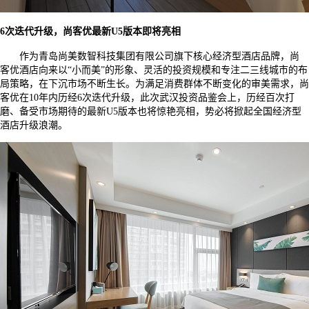
6
次迭代升级，尚客优最新
U5
版本即将亮相
作为青岛尚美数智科技集团有限公司旗下核心经济型酒店品牌，尚
客优酒店向来以“小而美”的形象、灵活的投资规模和专注二三线城市的布
局策略，在下沉市场不断生长。为满足消费群体不断变化的审美需求，尚
客优在
10
年内历经
6
次迭代升级，此次武汉投资品鉴会上，历经百次打
磨、备受市场期待的最新
U5
版本也将惊艳亮相，势必将掀起全国经济型
酒店升级浪潮。