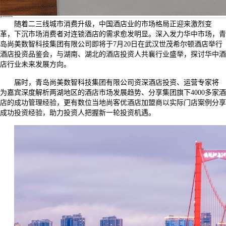
力拓两湖，尚客优武汉投资品鉴会将共建酒店市场新格局
发布时间：
2019-07-09 14:57:57
浏览量：
57609
随着二三线城市消费升级，中国酒店业的市场格局正迎来激烈变
革，下沉市场消费者对连锁酒店的需求愈发明显。深入发力华中市场，青
岛尚美数智科技集团有限公司即将于
7
月
20
日在武汉世茂希尔顿酒店举行
酒店投资品鉴会，与湖南、湖北的酒店投资人共襄行业盛举，探讨华中酒
店行业未来发展方向。
届时，青岛尚美数智科技集团有限公司资深酒店投资、运营专家将
为嘉宾深度解析两湖地区的酒店市场发展趋势、分享集团旗下
4000
多家酒
店的成功管理经验，更有数位当地尚客优酒店加盟商以实际门店案例分享
成功投资经验，助力投资人把握新一轮投资机遇。